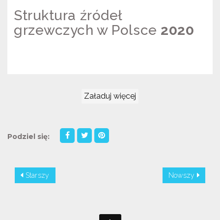
Struktura źródeł
grzewczych w Polsce
2020
STRUKTURA ŹRÓDEŁ GRZEWCZYCH
W POLSCE 2020
Załaduj więcej
Podziel się:
Starszy
Nowszy