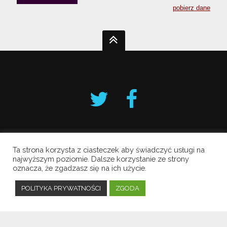
Ta strona korzysta z ciasteczek aby świadczyć usługi na
Krakowski Alarm Smogowy
najwyższym poziomie. Dalsze korzystanie ze strony
oznacza, że zgadzasz się na ich użycie.
Copyright © 2019 All Rights Reserved.
Polityka prywatności
POLITYKA PRYWATNOŚCI
ZGODA