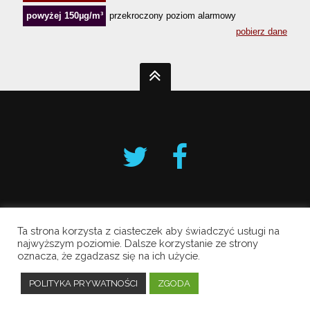
Ta strona korzysta z ciasteczek aby świadczyć usługi na
Krakowski Alarm Smogowy
najwyższym poziomie. Dalsze korzystanie ze strony
Copyright © 2019 All Rights Reserved.
oznacza, że zgadzasz się na ich użycie.
Polityka prywatności
POLITYKA PRYWATNOŚCI
ZGODA