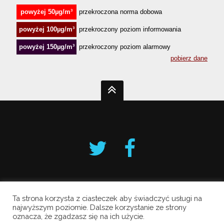
Ta strona korzysta z ciasteczek aby świadczyć usługi na
Krakowski Alarm Smogowy
najwyższym poziomie. Dalsze korzystanie ze strony
oznacza, że zgadzasz się na ich użycie.
Copyright © 2019 All Rights Reserved.