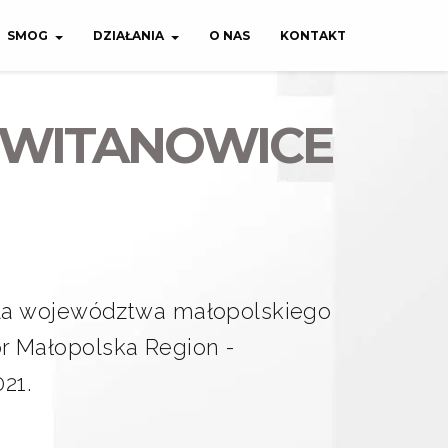
SMOG
DZIAŁANIA
O NAS
KONTAKT
- WITANOWICE
la województwa małopolskiego
or Małopolska Region -
21.