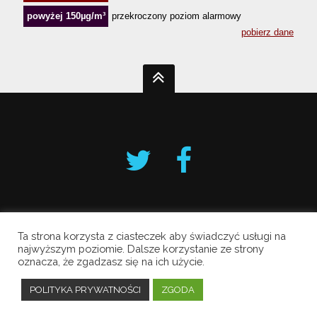
Ta strona korzysta z ciasteczek aby świadczyć usługi na
Krakowski Alarm Smogowy
najwyższym poziomie. Dalsze korzystanie ze strony
Copyright © 2019 All Rights Reserved.
oznacza, że zgadzasz się na ich użycie.
Polityka prywatności
POLITYKA PRYWATNOŚCI
ZGODA