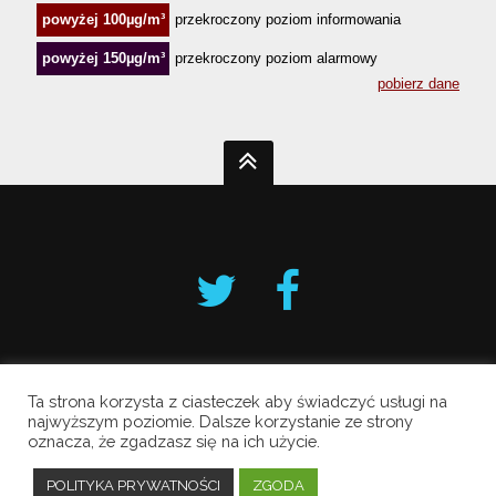
Ta strona korzysta z ciasteczek aby świadczyć usługi na
Krakowski Alarm Smogowy
najwyższym poziomie. Dalsze korzystanie ze strony
oznacza, że zgadzasz się na ich użycie.
Copyright © 2019 All Rights Reserved.
Polityka prywatności
POLITYKA PRYWATNOŚCI
ZGODA