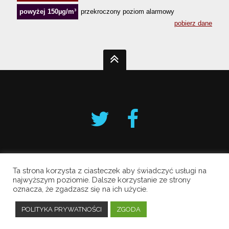
Ta strona korzysta z ciasteczek aby świadczyć usługi na
Krakowski Alarm Smogowy
najwyższym poziomie. Dalsze korzystanie ze strony
oznacza, że zgadzasz się na ich użycie.
Copyright © 2019 All Rights Reserved.
Polityka prywatności
POLITYKA PRYWATNOŚCI
ZGODA