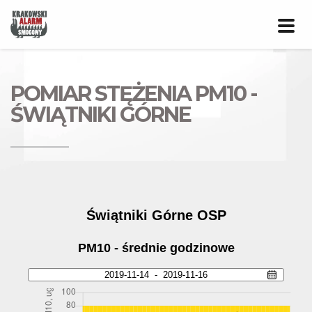
Prze
nawig
POMIAR STĘŻENIA PM10 -
ŚWIĄTNIKI GÓRNE