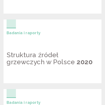
ANALIZA ZMIAN JAKOŚCI
POWIETRZA W KRAKOWIE I
MAŁOPOLSCE
Badania i raporty
Struktura źródeł
grzewczych w Polsce
2020
STRUKTURA ŹRÓDEŁ GRZEWCZYCH
W POLSCE 2020
Badania i raporty