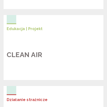
UWAGA! ALARM! SMOGOSMOK!
Edukacja | Projekt
CLEAN AIR
PROJEKT “CLEAN AIR”
Działanie strażnicze