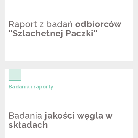
Raport z badań
odbiorców
"Szlachetnej Paczki"
RAPORT Z BADAŃ ODBIORCÓW
“SZLACHETNEJ PACZKI”
Badania i raporty
Badania
jakości węgla w
składach