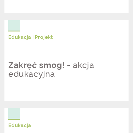
CO WIEMY O SMOGU? RAPORT Z
BADANIA DOSTĘPU DO INFORMACJI
O ZANIECZYSZCZENIU POWIETRZA
Edukacja | Projekt
Zakręć smog!
- akcja
edukacyjna
ZAKRĘĆ SMOG! – AKCJA
EDUKACYJNA
Edukacja