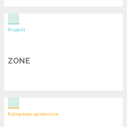
EGZEKUCJA PRZEPISÓW
ANTYSMOGOWYCH
Projekt
ZONE
ZONE
Kampania społeczna