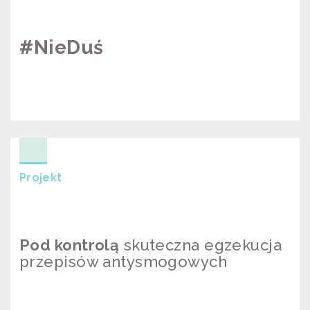
#NieDuś
#NIEDUŚ
Projekt
Pod kontrolą
skuteczna egzekucja
przepisów antysmogowych
POD KONTROLĄ SKUTECZNA