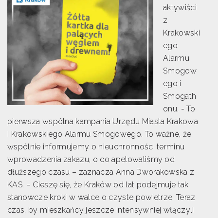
aktywiści
z
Krakowski
ego
Alarmu
Smogow
ego i
Smogath
onu. - To
pierwsza wspólna kampania Urzędu Miasta Krakowa
i Krakowskiego Alarmu Smogowego. To ważne, że
wspólnie informujemy o nieuchronności terminu
wprowadzenia zakazu, o co apelowaliśmy od
dłuższego czasu – zaznacza Anna Dworakowska z
KAS. – Cieszę się, że Kraków od lat podejmuje tak
stanowcze kroki w walce o czyste powietrze. Teraz
czas, by mieszkańcy jeszcze intensywniej włączyli