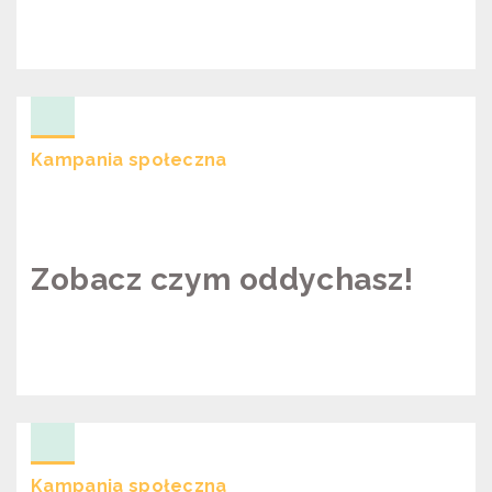
KAMPANIA “CZY SEJMIK URATUJE
ŻYCIE 1500 MAŁOPOLAN ROCZNIE?”
Kampania społeczna
Zobacz czym oddychasz!
ZOBACZ CZYM ODDYCHASZ!
Kampania społeczna