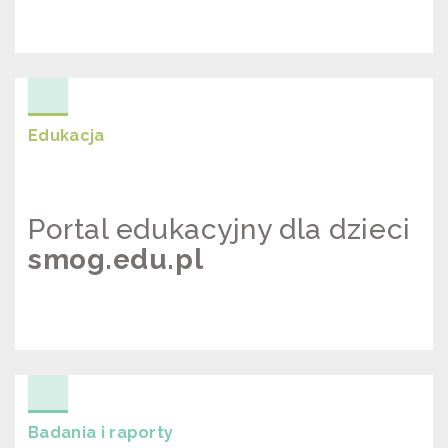
KSIĄŻKA „WPŁYW ZANIECZYSZCZEŃ
POWIETRZA NA ZDROWIE”
Edukacja
Portal edukacyjny dla dzieci
smog.edu.pl
PORTAL EDUKACYJNY DLA DZIECI
SMOG.EDU.PL
Badania i raporty