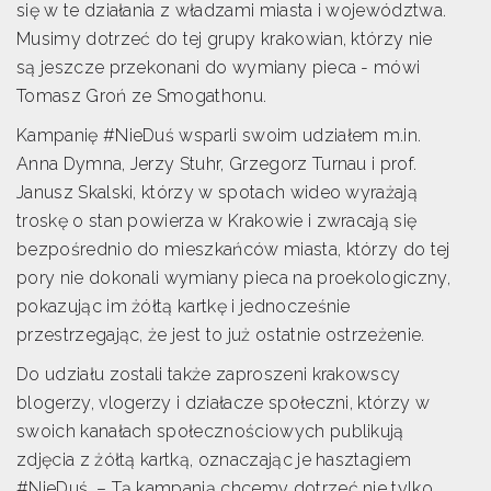
się w te działania z władzami miasta i województwa.
Musimy dotrzeć do tej grupy krakowian, którzy nie
są jeszcze przekonani do wymiany pieca - mówi
Tomasz Groń ze Smogathonu.
Kampanię #NieDuś wsparli swoim udziałem m.in.
Anna Dymna, Jerzy Stuhr, Grzegorz Turnau i prof.
Janusz Skalski, którzy w spotach wideo wyrażają
troskę o stan powierza w Krakowie i zwracają się
bezpośrednio do mieszkańców miasta, którzy do tej
pory nie dokonali wymiany pieca na proekologiczny,
pokazując im żółtą kartkę i jednocześnie
przestrzegając, że jest to już ostatnie ostrzeżenie.
Do udziału zostali także zaproszeni krakowscy
blogerzy, vlogerzy i działacze społeczni, którzy w
swoich kanałach społecznościowych publikują
zdjęcia z żółtą kartką, oznaczając je hasztagiem
#NieDuś. – Tą kampanią chcemy dotrzeć nie tylko