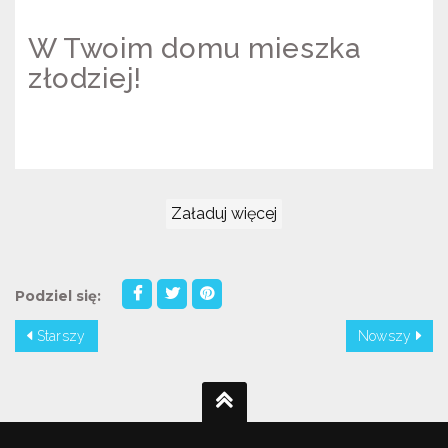
W Twoim domu mieszka
złodziej!
KAMPANIA "W TWOIM DOMU
MIESZKA ZŁODZIEJ!"
Załaduj więcej
Podziel się:
Starszy
Nowszy