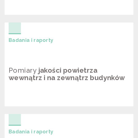
BADANIA JAKOŚCI WĘGLA W
SKŁADACH
Badania i raporty
Pomiary
jakości powietrza
wewnątrz i na zewnątrz budynków
POMIARY JAKOŚCI POWIETRZA
WEWNĄTRZ I NA ZEWNĄTRZ
BUDYNKÓW
Badania i raporty