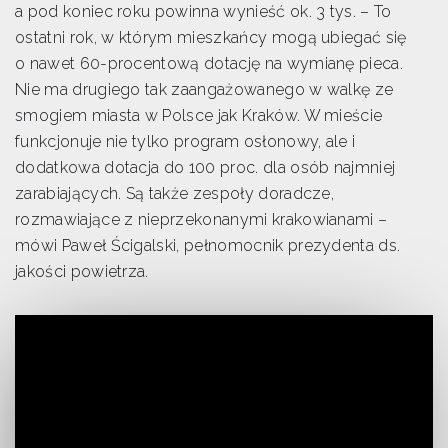
a pod koniec roku powinna wynieść ok. 3 tys. – To
ostatni rok, w którym mieszkańcy mogą ubiegać się
o nawet 60-procentową dotację na wymianę pieca.
Nie ma drugiego tak zaangażowanego w walkę ze
smogiem miasta w Polsce jak Kraków. W mieście
funkcjonuje nie tylko program osłonowy, ale i
dodatkowa dotacja do 100 proc. dla osób najmniej
zarabiających. Są także zespoły doradcze,
rozmawiające z nieprzekonanymi krakowianami –
mówi Paweł Ścigalski, pełnomocnik prezydenta ds.
jakości powietrza.