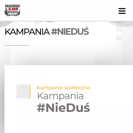
Prze
nawig
KAMPANIA
#NIEDUŚ