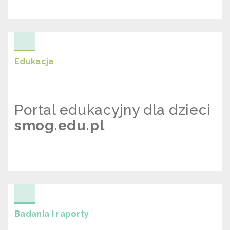
KSIĄŻKA „WPŁYW ZANIECZYSZCZEŃ
POWIETRZA NA ZDROWIE”
Edukacja
Portal edukacyjny dla dzieci
smog.edu.pl
PORTAL EDUKACYJNY DLA DZIECI
SMOG.EDU.PL
Badania i raporty