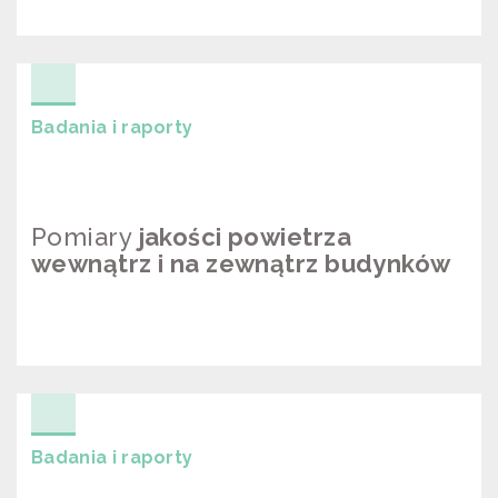
BADANIA JAKOŚCI WĘGLA W
SKŁADACH
Badania i raporty
Pomiary
jakości powietrza
wewnątrz i na zewnątrz budynków
POMIARY JAKOŚCI POWIETRZA
WEWNĄTRZ I NA ZEWNĄTRZ
BUDYNKÓW
Badania i raporty