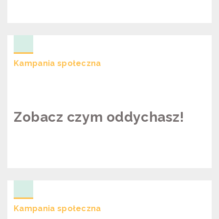
KAMPANIA “CZY SEJMIK URATUJE
ŻYCIE 1500 MAŁOPOLAN ROCZNIE?”
Kampania społeczna
Zobacz czym oddychasz!
ZOBACZ CZYM ODDYCHASZ!
Kampania społeczna