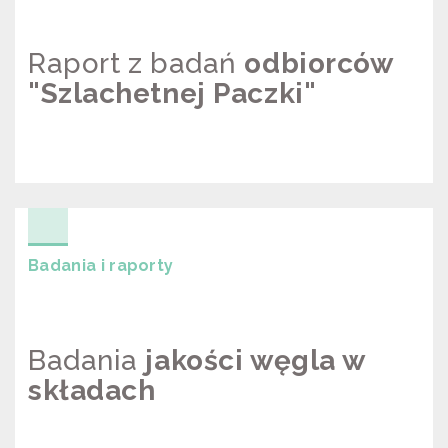
Raport z badań
odbiorców
"Szlachetnej Paczki"
RAPORT Z BADAŃ ODBIORCÓW
“SZLACHETNEJ PACZKI”
Badania i raporty
Badania
jakości węgla w
składach