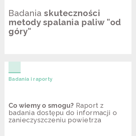
Badania
skuteczności
metody spalania paliw "od
góry"
BADANIE SKUTECZNOŚCI “OD
GÓRY”
Badania i raporty
Co wiemy o smogu?
Raport z
badania dostępu do informacji o
zanieczyszczeniu powietrza
CO WIEMY O SMOGU? RAPORT Z