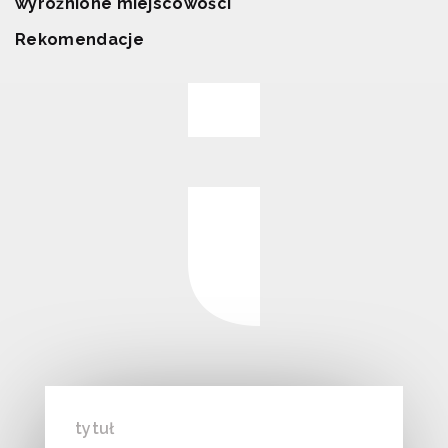
wyróżnione miejscowości
Rekomendacje
tytuł