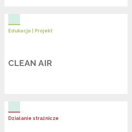
UWAGA! ALARM! SMOGOSMOK!
Edukacja | Projekt
CLEAN AIR
PROJEKT “CLEAN AIR”
Działanie strażnicze