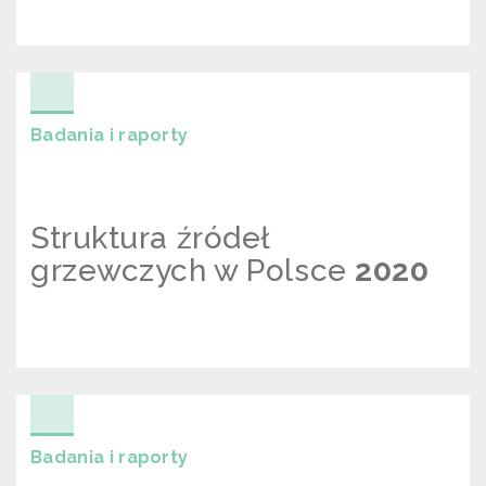
ANALIZA ZMIAN JAKOŚCI
POWIETRZA W KRAKOWIE I
MAŁOPOLSCE
Badania i raporty
Struktura źródeł
grzewczych w Polsce
2020
STRUKTURA ŹRÓDEŁ GRZEWCZYCH
W POLSCE 2020
Badania i raporty