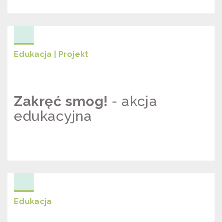
BADANIA DOSTĘPU DO INFORMACJI
O ZANIECZYSZCZENIU POWIETRZA
Edukacja | Projekt
Zakręć smog!
- akcja
edukacyjna
ZAKRĘĆ SMOG! – AKCJA
EDUKACYJNA
Edukacja