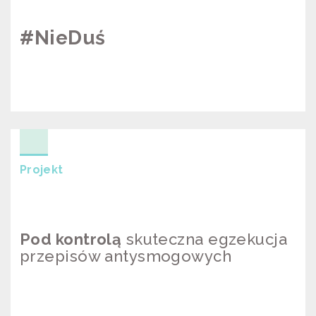
#NieDuś
#NIEDUŚ
Projekt
Pod kontrolą
skuteczna egzekucja
przepisów antysmogowych
POD KONTROLĄ SKUTECZNA
EGZEKUCJA PRZEPISÓW