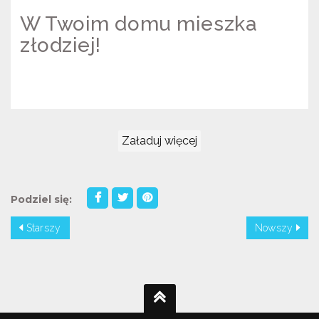
W Twoim domu mieszka
złodziej!
KAMPANIA "W TWOIM DOMU
MIESZKA ZŁODZIEJ!"
Załaduj więcej
Podziel się:
Starszy
Nowszy