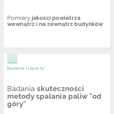
Pomiary
jakości powietrza
wewnątrz i na zewnątrz budynków
POMIARY JAKOŚCI POWIETRZA
WEWNĄTRZ I NA ZEWNĄTRZ
BUDYNKÓW
Badania i raporty
Badania
skuteczności
metody spalania paliw "od
góry"