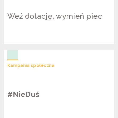
Weź dotację, wymień piec
WEŹ DOTACJĘ, WYMIEŃ PIEC
Kampania społeczna
#NieDuś