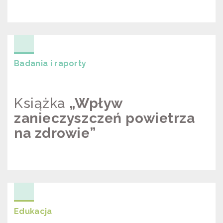
BADAMY POWIETRZE
Badania i raporty
Książka
„Wpływ
zanieczyszczeń powietrza
na zdrowie”
KSIĄŻKA „WPŁYW ZANIECZYSZCZEŃ
POWIETRZA NA ZDROWIE”
Edukacja