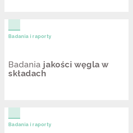
RAPORT Z BADAŃ ODBIORCÓW
“SZLACHETNEJ PACZKI”
Badania i raporty
Badania
jakości węgla w
składach
BADANIA JAKOŚCI WĘGLA W
SKŁADACH
Badania i raporty