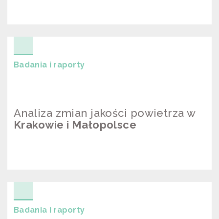
BÓG DAJE ŻYCIE – SMOG JE
ODBIERA
Badania i raporty
Analiza zmian jakości powietrza w
Krakowie i Małopolsce
ANALIZA ZMIAN JAKOŚCI
POWIETRZA W KRAKOWIE I
MAŁOPOLSCE
Badania i raporty