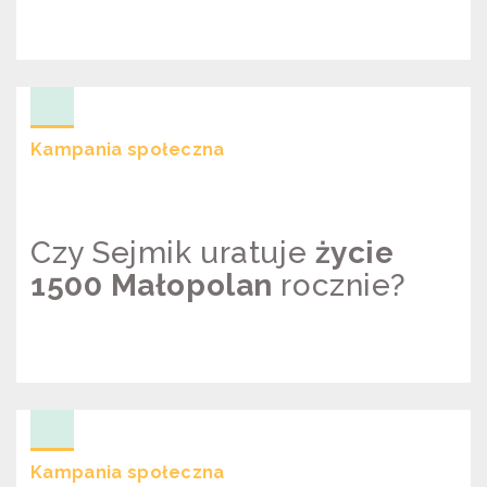
POLSKI ALARM SMOGOWY –
KOORDYNACJA
Kampania społeczna
Czy Sejmik uratuje
życie
1500 Małopolan
rocznie?
KAMPANIA “CZY SEJMIK URATUJE
ŻYCIE 1500 MAŁOPOLAN ROCZNIE?”
Kampania społeczna