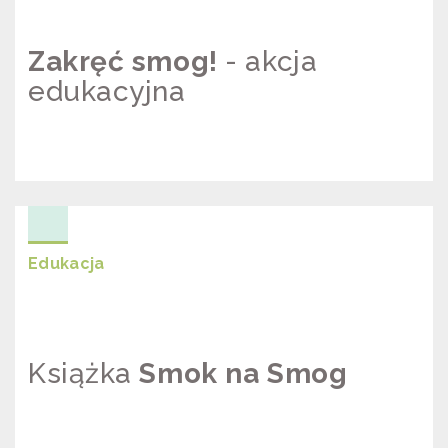
Zakręć smog!
- akcja
edukacyjna
ZAKRĘĆ SMOG! – AKCJA
EDUKACYJNA
Edukacja
Książka
Smok na Smog