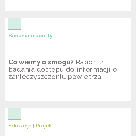
BADANIE SKUTECZNOŚCI “OD
GÓRY”
Badania i raporty
Co wiemy o smogu?
Raport z
badania dostępu do informacji o
zanieczyszczeniu powietrza
CO WIEMY O SMOGU? RAPORT Z
BADANIA DOSTĘPU DO INFORMACJI
O ZANIECZYSZCZENIU POWIETRZA
Edukacja | Projekt