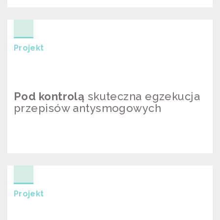
#NIEDUŚ
Projekt
Pod kontrolą
skuteczna egzekucja
przepisów antysmogowych
POD KONTROLĄ SKUTECZNA
EGZEKUCJA PRZEPISÓW
ANTYSMOGOWYCH
Projekt