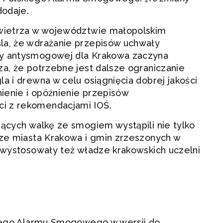
 dodaje.
owietrza w województwie małopolskim
la, że wdrażanie przepisów uchwały
ły antysmogowej dla Krakowa zaczyna
za, że potrzebne jest dalsze ograniczanie
a i drewna w celu osiągnięcia dobrej jakości
nienie i opóźnienie przepisów
i z rekomendacjami IOŚ.
jących walkę ze smogiem wystąpili nie tylko
dze miasta Krakowa i gmin zrzeszonych w
l wystosowały też władze krakowskich uczelni
skiego Alarmu Smogowego w wersji do