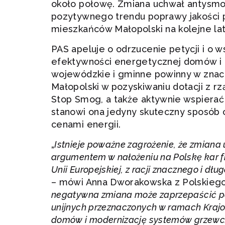
około połowę. Zmiana uchwał antysm
pozytywnego trendu poprawy jakości p
mieszkańców Małopolski na kolejne la
PAS apeluje o odrzucenie petycji i o 
efektywności energetycznej domów i m
wojewódzkie i gminne powinny w zna
Małopolski w pozyskiwaniu dotacji z 
Stop Smog, a także aktywnie wspiera
stanowi ona jedyny skuteczny sposób 
cenami energii.
„
Istnieje poważne zagrożenie, że zmian
argumentem w nałożeniu na Polskę kar f
Unii Europejskiej, z racji znacznego i d
– mówi Anna Dworakowska z Polskieg
negatywna zmiana może zaprzepaścić poz
unijnych przeznaczonych w ramach Kraj
domów i modernizację systemów grzewc