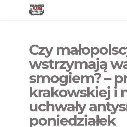
Czy małopolsc
wstrzymają wa
smogiem? – p
krakowskiej i 
uchwały anty
poniedziałek