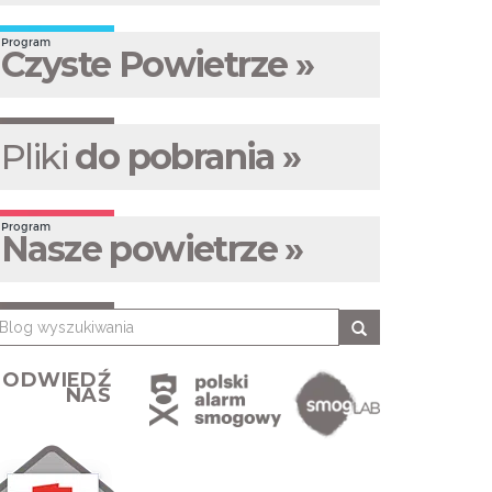
Program
Czyste Powietrze »
Pliki
do pobrania »
Program
Nasze powietrze »
ODWIEDŹ
NAS