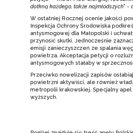
dotkną każdego, także najmłodszych
” -
W ostatniej Rocznej ocenie jakości p
Inspekcja Ochrony Środowiska podkreś
antysmogowej dla Małopolski i uchwa
przynosić skutki. Jednocześnie zaznac
emisji zanieczyszczeń ze spalania węgl
powietrza. Akceptacja petycji o rozluź
antysmogowych stałaby w sprzecznośc
Przeciwko nowelizacji zapisów osłabia
powietrzni aktywiści, ale również wła
metropolii krakowskiej. Specjalny ape
wyższych.
Poniżej znajduje się treść apelu Pol