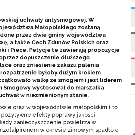
kowskiej uchwały antysmogowej. W
 Województwa Małopolskiego zostaną
ożone przez dwie gminy województwa
wę, a także Cech Zdunów Polskich oraz
i i Piece. Petycje te zawierają propozycje
oprzez dopuszczenie dłuższego
sce oraz zniesienie zakazu palenia
rozpatrzenie byłoby dużym krokiem
zątkowało walkę ze smogiem i jest liderem
arm Smogowy wystosował do marszałka
chwał w niezmienionym stanie.
owie oraz w województwie małopolskim i to
ć pozytywne efekty poprawy jakości
dekady zanieczyszczenie powietrza w
nzo[a]pirenem w okresie zimowym spadło o