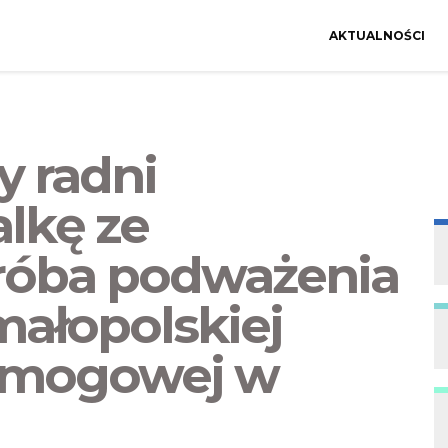
AKTUALNOŚCI
y radni
lkę ze
róba podważenia
małopolskiej
smogowej w