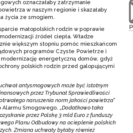
ogowych oznaczałaby zatrzymanie
owietrza w naszym regionie i skazałaby
ta życia ze smogiem.
wsparcie małopolskich rodzin w poprawie
odernizacji źródeł ciepła. Władze
cznie większym stopniu pomóc mieszkańcom
rządowych programów Czyste Powietrze i
ć modernizację energetyczną domów, gdyż
ochrony polskich rodzin przed galopującymi
a uchwał antysmogowych może być istotnym
inansowych przez Trybunał Sprawiedliwości
ługotrwałego naruszenia norm jakości powietrza
”
o Alarmu Smogowego. „
Dodatkowo taka
yskanie przez Polskę 3 mld Euro z funduszy
owego Planu Odbudowy na ocieplenie polskich
zych. Zmiana uchwały byłaby również