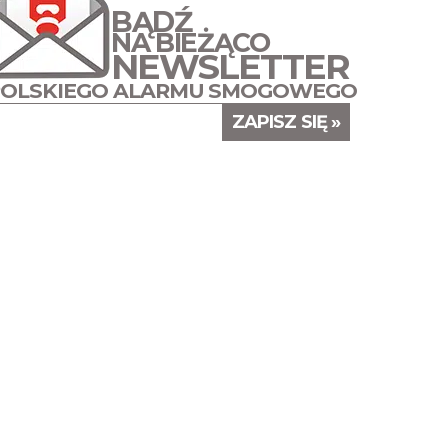
BĄDŹ
NA BIEŻĄCO
NEWSLETTER
POLSKIEGO ALARMU SMOGOWEGO
ZAPISZ SIĘ »