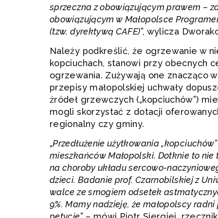
sprzeczna z obowiązującym prawem – z
obowiązującym w Małopolsce Programem 
(tzw. dyrektywą CAFE)
”, wylicza Dworak
Należy podkreślić, że ogrzewanie w n
kopciuchach, stanowi przy obecnych c
ogrzewania. Zużywają one znacząco wię
przepisy małopolskiej uchwały dopusz
źródeł grzewczych („kopciuchów”) mies
mogli skorzystać z dotacji oferowanyc
regionalny czy gminy.
„
Przedłużenie użytkowania „kopciuchów”
mieszkańców Małopolski. Dotknie to nie 
na choroby układu sercowo-naczynioweg
dzieci. Badanie prof. Czarnobilskiej z Un
walce ze smogiem odsetek astmatycznych 
9%. Mamy nadzieję, że małopolscy radni
petycje
” – mówi Piotr Siergiej, rzecz