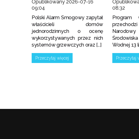
Opublikowany 2026-07-16
Opublikow
09:04
08:32
Polski Alarm Smogowy zapytał
Program 
właścicieli domów
przechodz
jednorodzinnych o ocenę
Narodowy
wykorzystywanych przez nich
Środowis
systemów grzewczych oraz [...]
Wodnej 13 lip
Przeczytaj więcej
Przeczytaj 