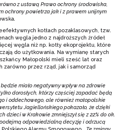
arówno z ustawą Prawo ochrony
środowiska,
ochrony powietrza jak i z prawem unijnym
owska.
ieefektywnych kotłach pozaklasowych, tzw.
enach węgla jedno z najdroższych źródeł
cej węgla niż np. kotły ekoprojektu, które
czają do użytkowania. Na wymianę starych
zkańcy Małopolski mieli sześć lat oraz
h zarówno przez rząd, jak i samorząd
 będzie miało negatywny wpływ na zdrowie
tylko dorosłych, którzy częściej zapadać będą
o i oddechowego, ale również małopolskie
iwersytetu Jagiellońskiego pokazało, że dzięki
dzieci w Krakowie zmniejszył się z 22% do ok.
 podejmą odpowiedzialną decyzję i odrzucą
nik Polskiego Alarmu Smogowego. „
Te zmiany