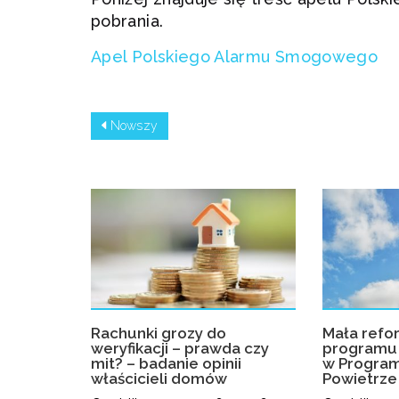
pobrania.
Apel Polskiego Alarmu Smogowego
Nowszy
Rachunki grozy do
Mała refo
weryfikacji – prawda czy
programu 
mit? – badanie opinii
w Program
właścicieli domów
Powietrze