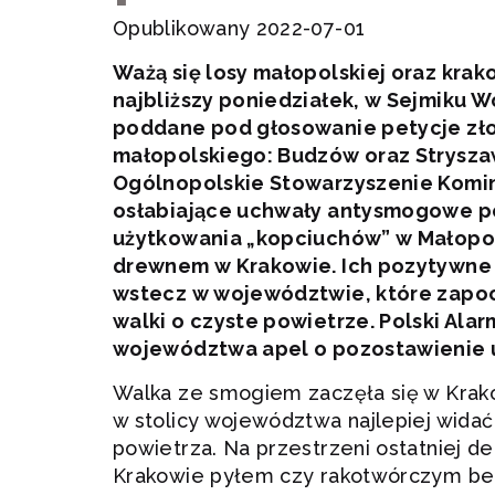
Opublikowany 2022-07-01
Ważą się losy małopolskiej oraz kra
najbliższy poniedziałek, w Sejmiku
poddane pod głosowanie petycje zł
małopolskiego: Budzów oraz Strysza
Ogólnopolskie Stowarzyszenie Komink
osłabiające uchwały antysmogowe p
użytkowania „kopciuchów” w Małopol
drewnem w Krakowie. Ich pozytywne 
wstecz w województwie, które zapoc
walki o czyste powietrze. Polski Al
województwa apel o pozostawienie u
Walka ze smogiem zaczęła się w Krak
w stolicy województwa najlepiej wida
powietrza. Na przestrzeni ostatniej 
Krakowie pyłem czy rakotwórczym be