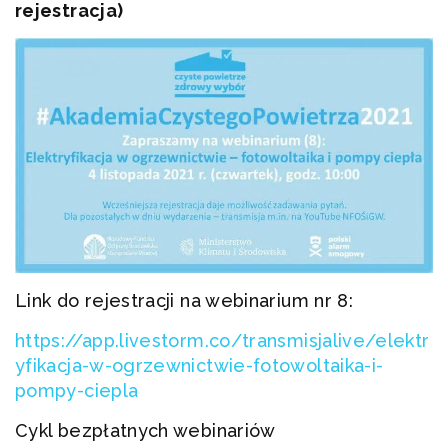
rejestracja)
Link do rejestracji na webinarium nr 8:
https://app.livestorm.co/transmisjalive/elektr
yfikacja-w-ogrzewnictwie-fotowoltaika-i-
pompy-ciepla
Cykl bezpłatnych webinariów