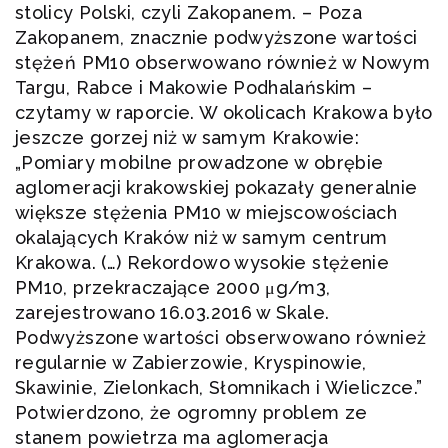
stolicy Polski, czyli Zakopanem. – Poza
Zakopanem, znacznie podwyższone wartości
stężeń PM10 obserwowano również w Nowym
Targu, Rabce i Makowie Podhalańskim –
czytamy w raporcie. W okolicach Krakowa było
jeszcze gorzej niż w samym Krakowie:
„Pomiary mobilne prowadzone w obrębie
aglomeracji krakowskiej pokazały generalnie
większe stężenia PM10 w miejscowościach
okalających Kraków niż w samym centrum
Krakowa. (…) Rekordowo wysokie stężenie
PM10, przekraczające 2000 μg/m3,
zarejestrowano 16.03.2016 w Skale.
Podwyższone wartości obserwowano również
regularnie w Zabierzowie, Kryspinowie,
Skawinie, Zielonkach, Słomnikach i Wieliczce.”
Potwierdzono, że ogromny problem ze
stanem powietrza ma aglomeracja