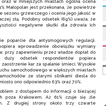
h oraz w mniejszych miastach ogólna ocena
 63% Małopolan jest przekonana, że powietrze
cie sezonu grzewczego i ocenia jego jakość w
raczej złą. Podobny odsetek (69%) uważa, że
szłości negatywne skutki dla zdrowia ich
ie poparcie dla antysmogowych regulacji.
popiera wprowadzenie obowiązku wymiany
ów, przy zapewnieniu przez władze dopłat do
e duży odsetek respondentów popiera
zaostrzenie kar za spalanie śmieci. Wysokie
a ruchu samochodowego w większych miastach
amochodów ze starymi silnikami diesla do
niosło ono odpowiednio 63% oraz 70%.
roblem z dostępem do informacji o bieżącej
ach poza Krakowem. Aż 61% czuje się źle
. Z drugiej strony około trzy czwarte