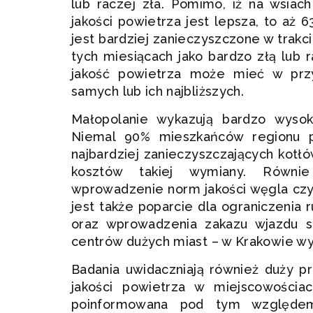
lub raczej zła. Pomimo, iż na wsiac
jakości powietrza jest lepsza, to aż
jest bardziej zanieczyszczone w trak
tych miesiącach jako bardzo złą lub 
jakość powietrza może mieć w przy
samych lub ich najbliższych.
Małopolanie wykazują bardzo wysok
Niemal 90% mieszkańców regionu 
najbardziej zanieczyszczających kotł
kosztów takiej wymiany. Równi
wprowadzenie norm jakości węgla czy 
jest także poparcie dla ograniczeni
oraz wprowadzenia zakazu wjazdu s
centrów dużych miast – w Krakowie wy
Badania uwidaczniają również duży p
jakości powietrza w miejscowości
poinformowana pod tym względem