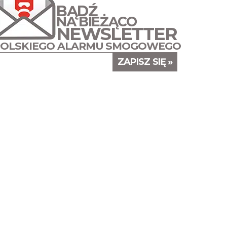
BĄDŹ
NA BIEŻĄCO
NEWSLETTER
POLSKIEGO ALARMU SMOGOWEGO
ZAPISZ SIĘ »