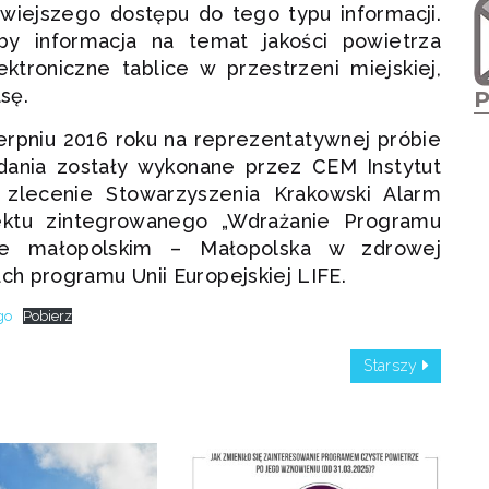
wiejszego dostępu do tego typu informacji.
aby informacja na temat jakości powietrza
ektroniczne tablice w przestrzeni miejskiej,
sę.
erpniu 2016 roku na reprezentatywnej próbie
ania zostały wykonane przez CEM Instytut
a zlecenie Stowarzyszenia Krakowski Alarm
ektu zintegrowanego „Wdrażanie Programu
ie małopolskim – Małopolska w zdrowej
h programu Unii Europejskiej LIFE.
go
Pobierz
Starszy