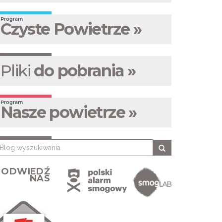
Program
Czyste Powietrze »
Pliki
do pobrania »
Program
Nasze powietrze »
ODWIEDŹ
NAS