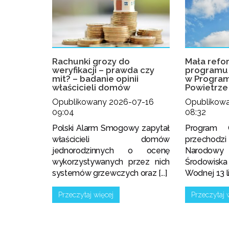
Rachunki grozy do
Mała refo
weryfikacji – prawda czy
programu 
mit? – badanie opinii
w Program
właścicieli domów
Powietrze
Opublikowany 2026-07-16
Opublikow
09:04
08:32
Polski Alarm Smogowy zapytał
Program 
właścicieli domów
przechodz
jednorodzinnych o ocenę
Narodowy
wykorzystywanych przez nich
Środowis
systemów grzewczych oraz [...]
Wodnej 13 lip
Przeczytaj więcej
Przeczytaj 