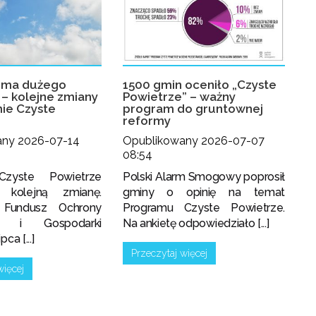
rma dużego
1500 gmin oceniło „Czyste
– kolejne zmiany
Powietrze” – ważny
ie Czyste
program do gruntownej
reformy
any 2026-07-14
Opublikowany 2026-07-07
08:54
Czyste Powietrze
Polski Alarm Smogowy poprosił
i kolejną zmianę.
gminy o opinię na temat
 Fundusz Ochrony
Programu Czyste Powietrze.
ka i Gospodarki
Na ankietę odpowiedziało [...]
ca [...]
Przeczytaj więcej
więcej