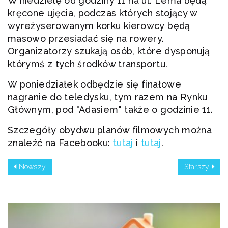
W niedzielę od godziny 11 na ul. Lema będą
kręcone ujęcia, podczas których stojący w
wyreżyserowanym korku kierowcy będą
masowo przesiadać się na rowery.
Organizatorzy szukają osób, które dysponują
którymś z tych środków transportu.
W poniedziałek odbędzie się finałowe
nagranie do teledysku, tym razem na Rynku
Głównym, pod "Adasiem" także o godzinie 11.
Szczegóły obydwu planów filmowych można
znaleźć na Facebooku:
tutaj
i
tutaj
.
Nowszy
Starszy