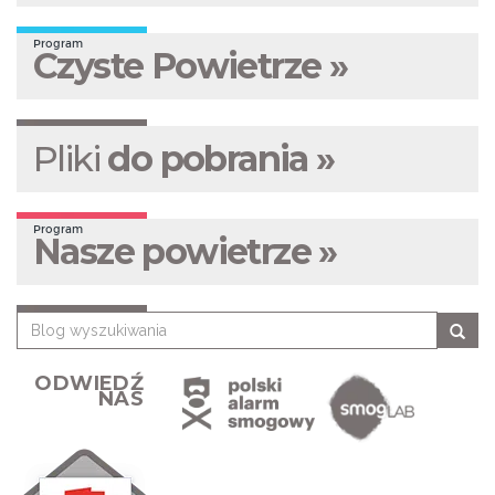
Program
Czyste Powietrze »
Pliki
do pobrania »
Program
Nasze powietrze »
ODWIEDŹ
NAS