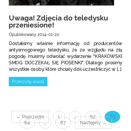
Uwaga! Zdjęcia do teledysku
przeniesione!
Opublikowany 2014-01-20
Dostaliśmy właśnie informację od producentów
antysmogowego teledysku, że ze względu na złą
pogodę, musimy odwołać wydarzenie "KRAKOWSKI
SMOG DOCZEKAŁ SIĘ PIOSENKI". Dlatego prosimy
wszystkie osoby, które chciały dziś uczestniczyć w [...]
Przeczytaj więcej
← Poprzedni
1
…
82
83
84
…
87
Następny →