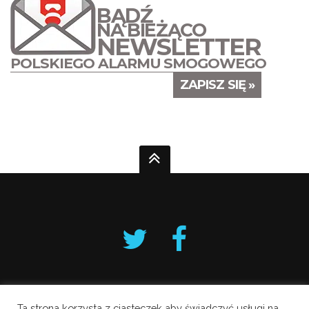
BĄDŹ
NA BIEŻĄCO
NEWSLETTER
POLSKIEGO ALARMU SMOGOWEGO
ZAPISZ SIĘ »
Ta strona korzysta z ciasteczek aby świadczyć usługi na