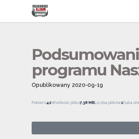
Podsumowanie 
programu Nas
Opublikowany 2020-09-19
Pobierz
42
Wielkość pliku
7.38 MB
Liczba plików
1
Data ut