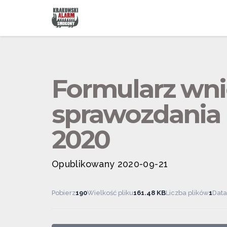
Formularz wni
sprawozdania 
2020
Opublikowany 2020-09-21
Pobierz
190
Wielkość pliku
161.48 KB
Liczba plików
1
Data