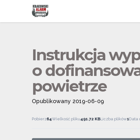
Instrukcja wy
o dofinansowa
powietrze
Opublikowany 2019-06-09
Pobierz
64
Wielkość pliku
491.72 KB
Liczba plików
1
Data 