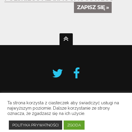
ZAPISZ SIĘ »
Ta strona korzysta z ciasteczek aby świadczyć usługi na
Krakowski Alarm Smogowy
najwyższym poziomie. Dalsze korzystanie ze strony
oznacza, że zgadzasz się na ich użycie.
Copyright © 2019 All Rights Reserved.
Polityka prywatności
POLITYKA PRYWATNOŚCI
ZGODA