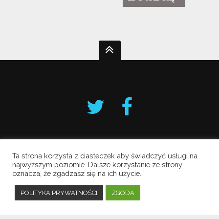
Ta strona korzysta z ciasteczek aby świadczyć usługi na
Krakowski Alarm Smogowy
najwyższym poziomie. Dalsze korzystanie ze strony
oznacza, że zgadzasz się na ich użycie.
Copyright © 2019 All Rights Reserved.
Polityka prywatności
POLITYKA PRYWATNOŚCI
ZGODA