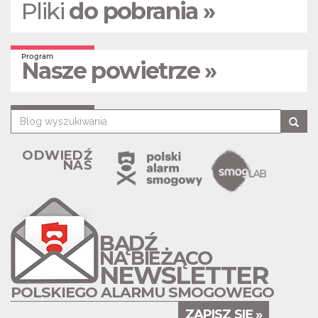
Pliki
do pobrania »
Program
Nasze powietrze »
ODWIEDŹ
NAS
BĄDŹ
NA BIEŻĄCO
NEWSLETTER
POLSKIEGO ALARMU SMOGOWEGO
ZAPISZ SIĘ »