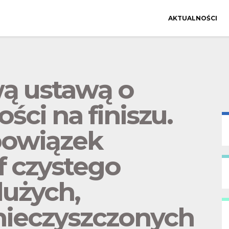
AKTUALNOŚCI
ą ustawą o
ści na finiszu.
owiązek
f czystego
dużych,
anieczyszczonych