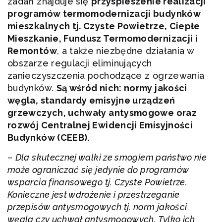
zadań znajduje się
przyspieszenie realizacji
programów termomodernizacji budynków
mieszkalnych tj. Czyste Powietrze, Ciepłe
Mieszkanie, Fundusz Termomodernizacji i
Remontów
, a także niezbędne działania w
obszarze regulacji eliminujących
zanieczyszczenia pochodzące z ogrzewania
budynków.
Są wśród nich: normy jakości
węgla, standardy emisyjne urządzeń
grzewczych, uchwały antysmogowe oraz
rozwój Centralnej Ewidencji Emisyjności
Budynków (CEEB).
–
Dla skutecznej walki ze smogiem państwo nie
może ograniczać się jedynie do programów
wsparcia finansowego tj. Czyste Powietrze.
Konieczne jest wdrożenie i przestrzeganie
przepisów antysmogowych tj. norm jakości
węgla czy uchwał antysmogow
ych
. Tylko ich