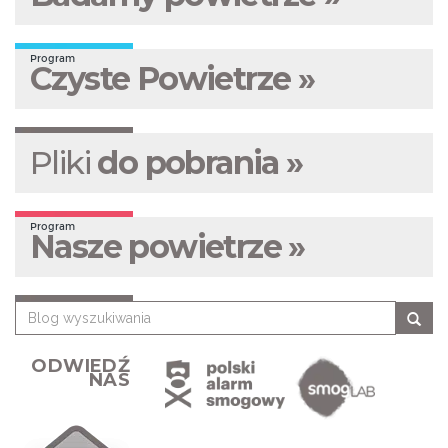
Program
Czyste Powietrze »
Pliki
do pobrania »
Program
Nasze powietrze »
ODWIEDŹ
NAS