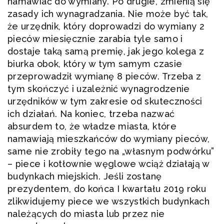
namawiać do wymiany. Po drugie, zmienią się
zasady ich wynagradzania. Nie może być tak,
że urzędnik, który doprowadzi do wymiany 2
pieców miesięcznie zarabia tyle samo i
dostaje taką samą premię, jak jego kolega z
biurka obok, który w tym samym czasie
przeprowadził wymianę 8 pieców. Trzeba z
tym skończyć i uzależnić wynagrodzenie
urzędników w tym zakresie od skuteczności
ich działań. Na koniec, trzeba nazwać
absurdem to, że władze miasta, które
namawiają mieszkańców do wymiany pieców,
same nie zrobiły tego na „własnym podwórku”
– piece i kotłownie węglowe wciąż działają w
budynkach miejskich. Jeśli zostanę
prezydentem, do końca I kwartału 2019 roku
zlikwidujemy piece we wszystkich budynkach
należących do miasta lub przez nie