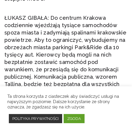
ŁUKASZ GIBAŁA: Do centrum Krakowa
codziennie wjeżdżają tysiące samochodów
spoza miasta i zadymiają spalinami krakowskie
powietrze. Aby to ograniczyć, wybudujemy na
obrzeżach miasta parkingi Park&Ride dla 10
tysięcy aut. Kierowcy będą mogli na nich
bezpłatnie zostawić samochód pod
warunkiem, że przesiądą się do komunikacji
publicznej. Komunikacja publiczna, wzorem
Tallina, będzie też bezpłatna dla wszystkich
mieszkańców Krakowa, płacących tu podatki,
Ta strona korzysta z ciasteczek aby świadczyć usługi na
co dodatkowo zachęci wielu z nich do
najwyższym poziomie. Dalsze korzystanie ze strony
rezygnacji z samochodu. Docelowo, cały tabor
oznacza, że zgadzasz się na ich użycie.
MPK powinien być sukcesywnie wymieniany
POLITYKA PRYWATNOŚCI
ZGODA
na pojazdy elektryczne. Krakowską plagą jest
też nielegalne usuwanie z samochodów z