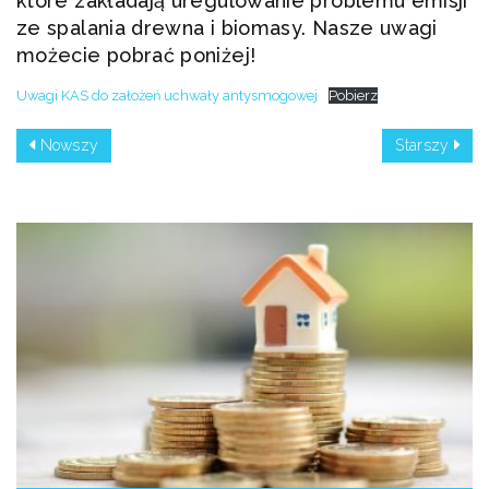
które zakładają uregulowanie problemu emisji
ze spalania drewna i biomasy. Nasze uwagi
możecie pobrać poniżej!
Uwagi KAS do założeń uchwały antysmogowej
Pobierz
Nowszy
Starszy