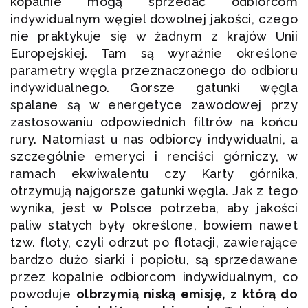
kopalnie mogą sprzedać odbiorcom
indywidualnym węgiel dowolnej jakości, czego
nie praktykuje się w żadnym z krajów Unii
Europejskiej. Tam są wyraźnie określone
parametry węgla przeznaczonego do odbioru
indywidualnego. Gorsze gatunki węgla
spalane są w energetyce zawodowej przy
zastosowaniu odpowiednich filtrów na końcu
rury. Natomiast u nas odbiorcy indywidualni, a
szczególnie emeryci i renciści górniczy, w
ramach ekwiwalentu czy Karty górnika,
otrzymują najgorsze gatunki węgla. Jak z tego
wynika, jest w Polsce potrzeba, aby jakości
paliw stałych były określone, bowiem nawet
tzw. floty, czyli odrzut po flotacji, zawierające
bardzo dużo siarki i popiołu, są sprzedawane
przez kopalnie odbiorcom indywidualnym, co
powoduje
olbrzymią niską emisję, z którą do