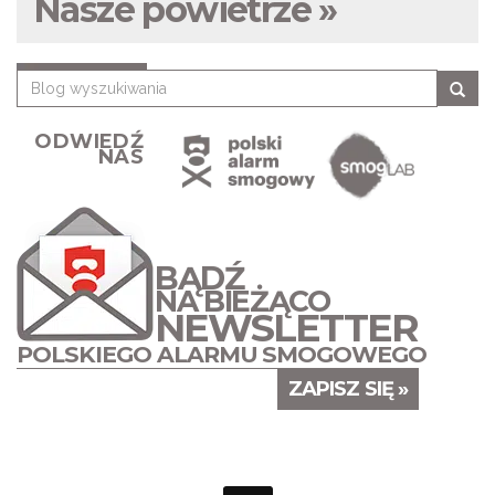
Nasze powietrze »
ODWIEDŹ
NAS
BĄDŹ
NA BIEŻĄCO
NEWSLETTER
POLSKIEGO ALARMU SMOGOWEGO
ZAPISZ SIĘ »