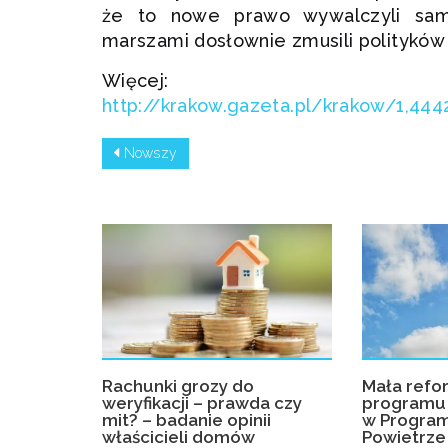
że to nowe prawo wywalczyli sami
marszami dosłownie zmusili polityków d
Więcej:
http://krakow.gazeta.pl/krakow/1,444
Nowszy
Rachunki grozy do
Mała refo
weryfikacji – prawda czy
programu 
mit? – badanie opinii
w Program
właścicieli domów
Powietrze