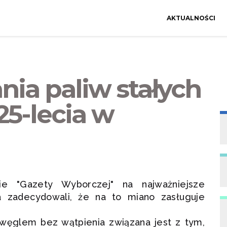
AKTUALNOŚCI
nia paliw stałych
5-lecia w
cie "Gazety Wyborczej" na najważniejsze
a zadecydowali, że na to miano zasługuje
a węglem bez wątpienia związana jest z tym,