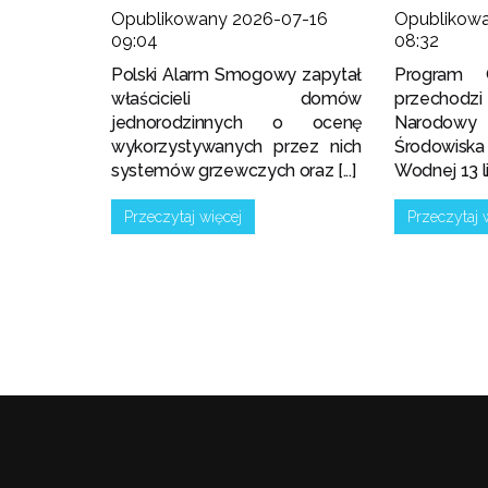
Opublikowany 2026-07-16
Opublikow
09:04
08:32
Polski Alarm Smogowy zapytał
Program 
właścicieli domów
przechodz
jednorodzinnych o ocenę
Narodowy
wykorzystywanych przez nich
Środowis
systemów grzewczych oraz [...]
Wodnej 13 lip
Przeczytaj więcej
Przeczytaj 