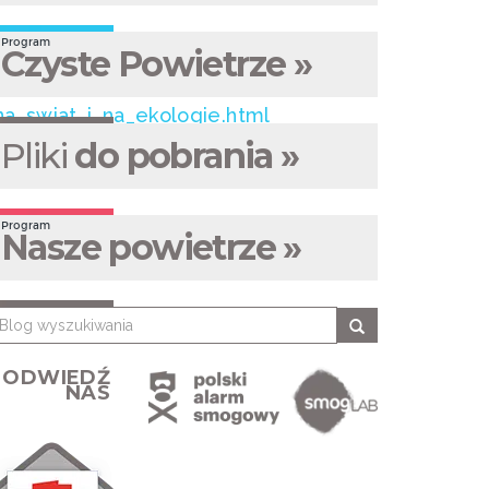
Program
Czyste Powietrze »
na_swiat_i_na_ekologie.html
Pliki
do pobrania »
Program
Nasze powietrze »
ODWIEDŹ
NAS