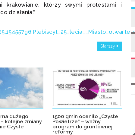
 krakowianie, którzy swymi protestami i
o działania."
25,15455796,Plebiscyt_25_lecia__Miasto_otwarte_
Starszy
rma dużego
1500 gmin oceniło „Czyste
– kolejne zmiany
Powietrze” – ważny
ie Czyste
program do gruntownej
reformy