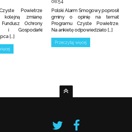
08:54
Czyste Powietrze
Polski Alarm Smogowy poprosił
i kolejną zmianę.
gminy o opinię na temat
 Fundusz Ochrony
Programu Czyste Powietrze.
ka i Gospodarki
Na ankietę odpowiedziało [...]
ca [...]
Przeczytaj więcej
więcej