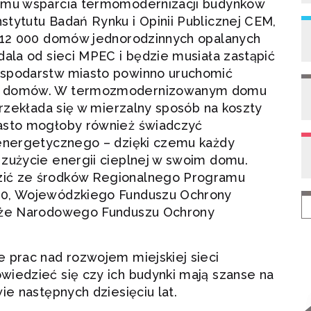
temu wsparcia termomodernizacji budynków
tytutu Badań Rynku i Opinii Publicznej CEM,
o 12 000 domów jednorodzinnych opalanych
dala od sieci MPEC i będzie musiała zastąpić
ospodarstw miasto powinno uruchomić
ji domów. W termozmodernizowanym domu
przekłada się w mierzalny sposób na koszty
iasto mogłoby również świadczyć
 energetycznego – dzięki czemu każdy
 zużycie energii cieplnej w swoim domu.
zić ze środków Regionalnego Programu
20, Wojewódzkiego Funduszu Ochrony
akże Narodowego Funduszu Ochrony
 prac nad rozwojem miejskiej sieci
wiedzieć się czy ich budynki mają szanse na
ie następnych dziesięciu lat.