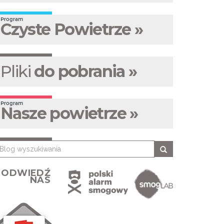
Program
Czyste Powietrze »
Pliki
do pobrania »
Program
Nasze powietrze »
ODWIEDŹ
NAS