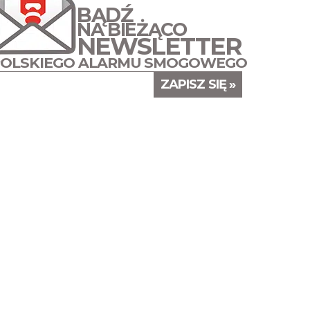
BĄDŹ
NA BIEŻĄCO
NEWSLETTER
POLSKIEGO ALARMU SMOGOWEGO
ZAPISZ SIĘ »