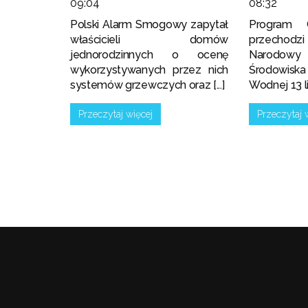
09:04
08:32
Polski Alarm Smogowy zapytał
Program 
właścicieli domów
przechodz
jednorodzinnych o ocenę
Narodowy
wykorzystywanych przez nich
Środowis
systemów grzewczych oraz [...]
Wodnej 13 lip
Przeczytaj więcej
Przeczytaj 