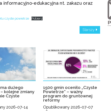
a informacyjno-edukacyjna nt. zakazu oraz
etu czyste powietrze
Pobierz
Starszy
rma dużego
1500 gmin oceniło „Czyste
– kolejne zmiany
Powietrze” – ważny
ie Czyste
program do gruntownej
reformy
any 2026-07-14
Opublikowany 2026-07-07