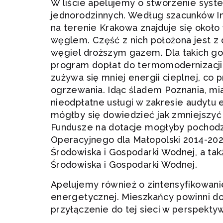
W liście apelujemy o stworzenie sys
jednorodzinnych. Według szacunków Ins
na terenie Krakowa znajduje się okoł
węglem. Część z nich położona jest z 
węgiel droższym gazem. Dla takich g
program dopłat do termomodernizac
zużywa się mniej energii cieplnej, co 
ogrzewania. Idąc śladem Poznania, m
nieodpłatne usługi w zakresie audytu
mógłby się dowiedzieć jak zmniejszyć
Fundusze na dotacje mogłyby pochod
Operacyjnego dla Małopolski 2014-20
Środowiska i Gospodarki Wodnej, a t
Środowiska i Gospodarki Wodnej.
Apelujemy również o zintensyfikowanie
energetycznej. Mieszkańcy powinni do
przyłączenie do tej sieci w perspektyw