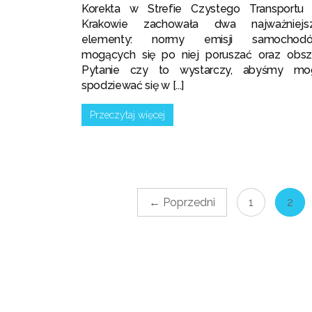
Korekta w Strefie Czystego Transportu
Krakowie zachowała dwa najważniejs
elementy: normy emisji samochod
mogących się po niej poruszać oraz obsza
Pytanie czy to wystarczy, abyśmy mog
spodziewać się w [...]
Przeczytaj więcej
← Poprzedni
1
2