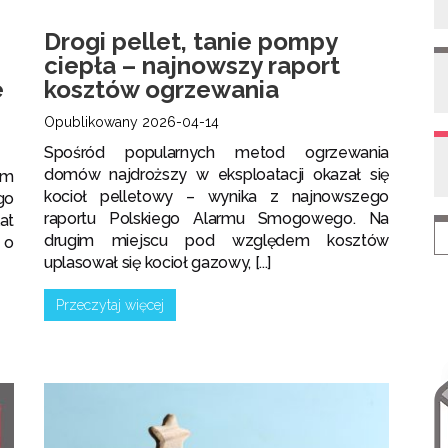
Drogi pellet, tanie pompy
ciepła – najnowszy raport
e
kosztów ogrzewania
Opublikowany 2026-04-14
Spośród popularnych metod ogrzewania
domów najdroższy w eksploatacji okazał się
ym
kocioł pelletowy – wynika z najnowszego
go
raportu Polskiego Alarmu Smogowego. Na
at
drugim miejscu pod względem kosztów
 o
uplasował się kocioł gazowy, [...]
Przeczytaj więcej