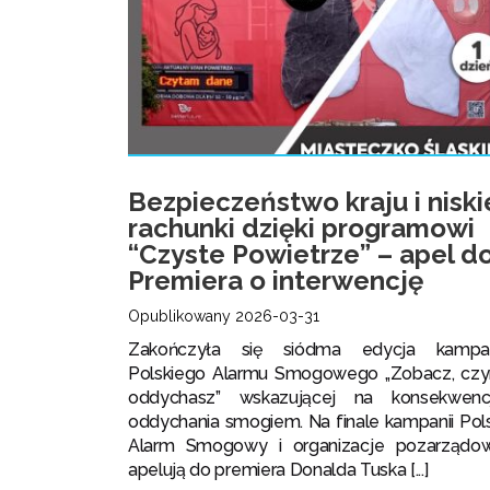
Bezpieczeństwo kraju i niski
rachunki dzięki programowi
“Czyste Powietrze” – apel d
Premiera o interwencję
Opublikowany 2026-03-31
Zakończyła się siódma edycja kampan
Polskiego Alarmu Smogowego „Zobacz, cz
oddychasz” wskazującej na konsekwenc
oddychania smogiem. Na finale kampanii Pols
Alarm Smogowy i organizacje pozarządo
apelują do premiera Donalda Tuska [...]