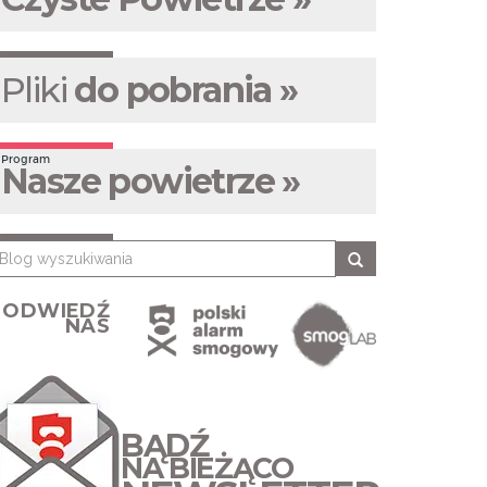
Pliki
do pobrania »
Program
Nasze powietrze »
ODWIEDŹ
NAS
BĄDŹ
NA BIEŻĄCO