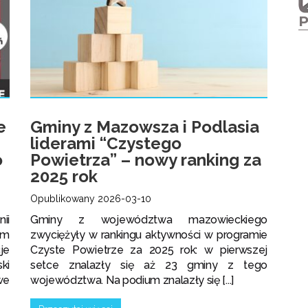
e
Gminy z Mazowsza i Podlasia
liderami “Czystego
o
Powietrza” – nowy ranking za
2025 rok
Opublikowany 2026-03-10
ii
Gminy z województwa mazowieckiego
ym
zwyciężyły w rankingu aktywności w programie
je
Czyste Powietrze za 2025 rok: w pierwszej
ki
setce znalazły się aż 23 gminy z tego
we
województwa. Na podium znalazły się [...]