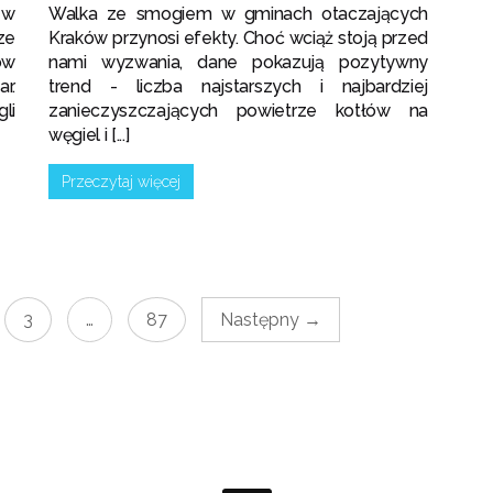
 w
Walka ze smogiem w gminach otaczających
ze
Kraków przynosi efekty. Choć wciąż stoją przed
ów
nami wyzwania, dane pokazują pozytywny
r.
trend - liczba najstarszych i najbardziej
li
zanieczyszczających powietrze kotłów na
węgiel i [...]
Przeczytaj więcej
3
…
87
Następny →