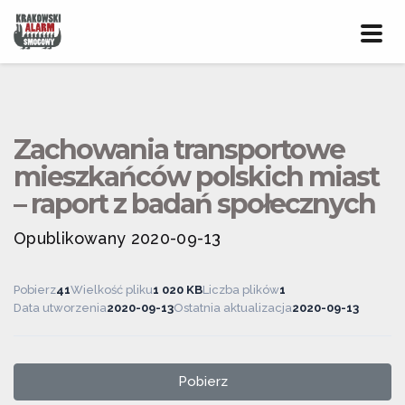
Prze
nawig
Zachowania transportowe
mieszkańców polskich miast
– raport z badań społecznych
Opublikowany 2020-09-13
Pobierz
41
Wielkość pliku
1 020 KB
Liczba plików
1
Data utworzenia
2020-09-13
Ostatnia aktualizacja
2020-09-13
Pobierz