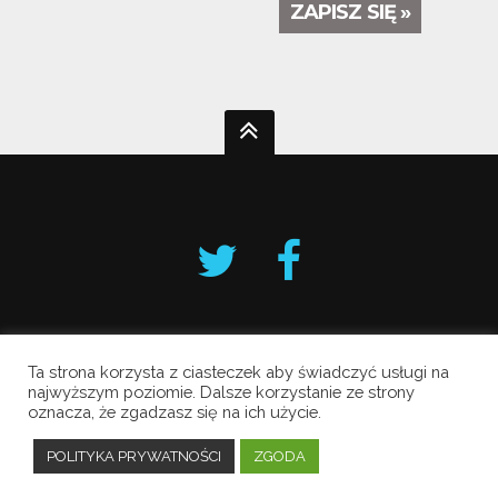
ZAPISZ SIĘ »
Ta strona korzysta z ciasteczek aby świadczyć usługi na
Krakowski Alarm Smogowy
najwyższym poziomie. Dalsze korzystanie ze strony
oznacza, że zgadzasz się na ich użycie.
Copyright © 2019 All Rights Reserved.
Polityka prywatności
POLITYKA PRYWATNOŚCI
ZGODA