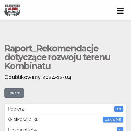
Prze
nawig
Raport_Rekomendacje
dotyczące rozwoju terenu
Kombinatu
Opublikowany 2024-12-04
Pobierz
Pobierz
10
Wielkość pliku
14.94 MB
Liczba plików
1