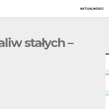
AKTUALNOŚCI
liw stałych –