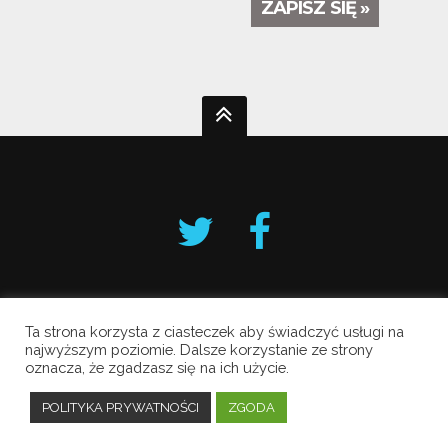
ZAPISZ SIĘ »
Ta strona korzysta z ciasteczek aby świadczyć usługi na
Krakowski Alarm Smogowy
najwyższym poziomie. Dalsze korzystanie ze strony
oznacza, że zgadzasz się na ich użycie.
Copyright © 2019 All Rights Reserved.
Polityka prywatności
POLITYKA PRYWATNOŚCI
ZGODA