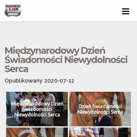
Prze
nawig
Międzynarodowy Dzień
Świadomości Niewydolności
Serca
Opublikowany 2020-07-12
Międzynarodowy Dzień
Dzień Świadomości
Świadomości
Niewydolności Serca
Niewydolności Serca