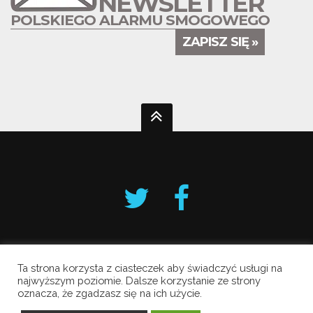
NEWSLETTER
POLSKIEGO ALARMU SMOGOWEGO
ZAPISZ SIĘ »
Ta strona korzysta z ciasteczek aby świadczyć usługi na
Krakowski Alarm Smogowy
najwyższym poziomie. Dalsze korzystanie ze strony
oznacza, że zgadzasz się na ich użycie.
Copyright © 2019 All Rights Reserved.