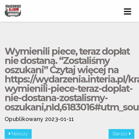
Prze
nawig
Wymienili piece, teraz dopłat
nie dostaną. “Zostaliśmy
oszukani” Czytaj więcej na
https://wydarzenia.interia.pl/k
wymienili-piece-teraz-doplat-
nie-dostana-zostalismy-
oszukani,nId,6183016#utm_s
Opublikowany 2023-01-11
Nowszy
Starszy