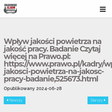
Prze
nawig
Wpływ jakości powietrza na
jakość pracy. Badanie Czytaj
więcej na Prawo.pl:
https://www.prawo.pl/kadry/w
jakosci-powietrza-na-jakosc-
pracy-badanie,525673.html
Opublikowany 2024-06-28
Nowszy
Starszy