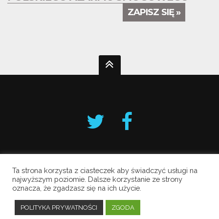
ZAPISZ SIĘ »
Ta strona korzysta z ciasteczek aby świadczyć usługi na
Krakowski Alarm Smogowy
najwyższym poziomie. Dalsze korzystanie ze strony
oznacza, że zgadzasz się na ich użycie.
Copyright © 2019 All Rights Reserved.
Polityka prywatności
POLITYKA PRYWATNOŚCI
ZGODA