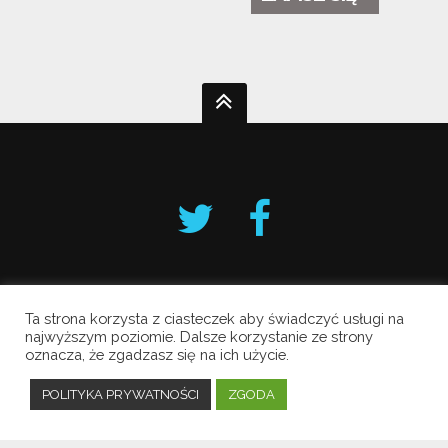
Ta strona korzysta z ciasteczek aby świadczyć usługi na
Krakowski Alarm Smogowy
najwyższym poziomie. Dalsze korzystanie ze strony
oznacza, że zgadzasz się na ich użycie.
Copyright © 2019 All Rights Reserved.
Polityka prywatności
POLITYKA PRYWATNOŚCI
ZGODA