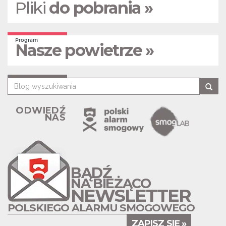
Pliki
do pobrania »
Program
Nasze powietrze »
ODWIEDŹ
NAS
BĄDŹ
NA BIEŻĄCO
NEWSLETTER
POLSKIEGO ALARMU SMOGOWEGO
ZAPISZ SIĘ »