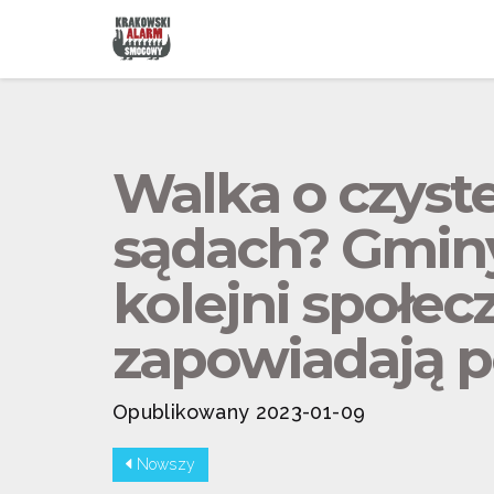
Walka o czyst
sądach? Gminy 
kolejni społec
zapowiadają 
Opublikowany 2023-01-09
Nowszy