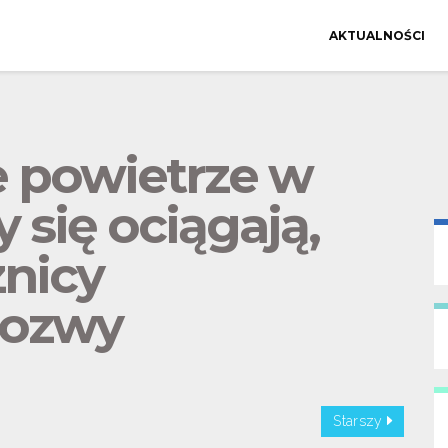
AKTUALNOŚCI
e powietrze w
się ociągają,
znicy
pozwy
Starszy