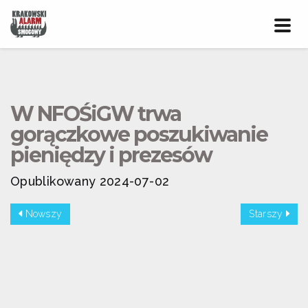
Prze
nawig
W NFOŚiGW trwa
gorączkowe poszukiwanie
pieniędzy i prezesów
Opublikowany 2024-07-02
Nowszy
Starszy