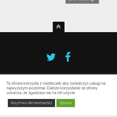
Ta strona korzysta z ciasteczek aby świadczyć usługi na
Krakowski Alarm Smogowy
najwyższym poziomie. Dalsze korzystanie ze strony
oznacza, że zgadzasz się na ich użycie.
Copyright © 2019 All Rights Reserved.
Polityka prywatności
POLITYKA PRYWATNOŚCI
ZGODA