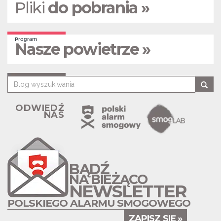
Pliki
do pobrania »
Program
Nasze powietrze »
ODWIEDŹ
NAS
BĄDŹ
NA BIEŻĄCO
NEWSLETTER
POLSKIEGO ALARMU SMOGOWEGO
ZAPISZ SIĘ »