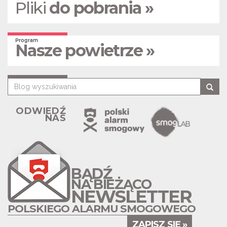
Pliki
do pobrania »
Program
Nasze powietrze »
ODWIEDŹ
NAS
BĄDŹ
NA BIEŻĄCO
NEWSLETTER
POLSKIEGO ALARMU SMOGOWEGO
ZAPISZ SIĘ »