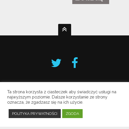
Ta strona korzysta z ciasteczek aby świadczyć usługi na
Krakowski Alarm Smogowy
najwyższym poziomie. Dalsze korzystanie ze strony
oznacza, że zgadzasz się na ich użycie.
Copyright © 2019 All Rights Reserved.
Polityka prywatności
POLITYKA PRYWATNOŚCI
ZGODA