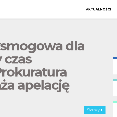
AKTUALNOŚCI
ysmogowa dla
 czas
Prokuratura
ża apelację
Starszy