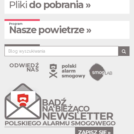
Pliki
do pobrania »
Program
Nasze powietrze »
ODWIEDŹ
NAS
BĄDŹ
NA BIEŻĄCO
NEWSLETTER
POLSKIEGO ALARMU SMOGOWEGO
ZAPISZ SIĘ »