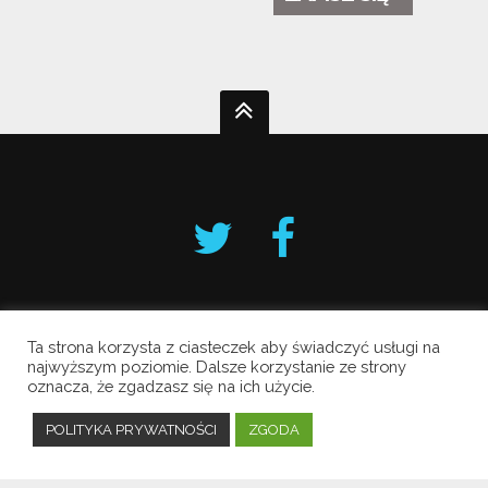
Ta strona korzysta z ciasteczek aby świadczyć usługi na
Krakowski Alarm Smogowy
najwyższym poziomie. Dalsze korzystanie ze strony
oznacza, że zgadzasz się na ich użycie.
Copyright © 2019 All Rights Reserved.
Polityka prywatności
POLITYKA PRYWATNOŚCI
ZGODA