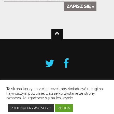
ZAPISZ SIĘ »
Ta strona korzysta z ciasteczek aby świadczyć usługi na
Krakowski Alarm Smogowy
najwyższym poziomie. Dalsze korzystanie ze strony
oznacza, że zgadzasz się na ich użycie.
Copyright © 2019 All Rights Reserved.
Polityka prywatności
POLITYKA PRYWATNOŚCI
ZGODA