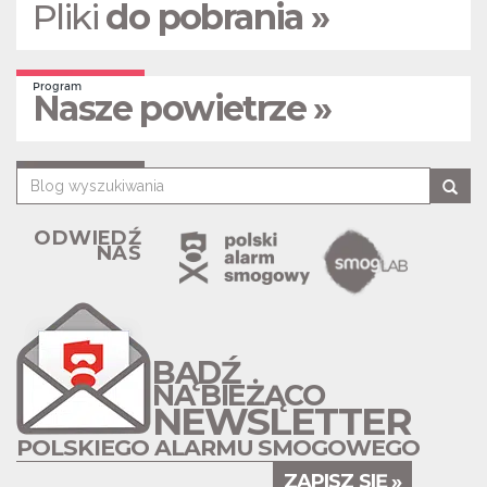
Pliki
do pobrania »
Program
Nasze powietrze »
ODWIEDŹ
NAS
BĄDŹ
NA BIEŻĄCO
NEWSLETTER
POLSKIEGO ALARMU SMOGOWEGO
ZAPISZ SIĘ »