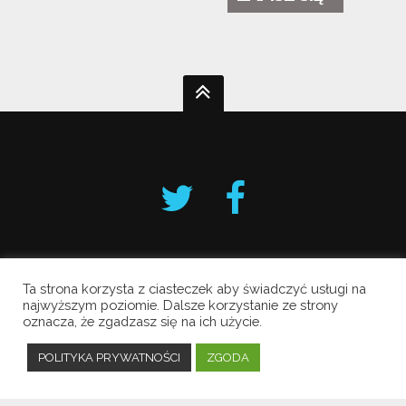
Ta strona korzysta z ciasteczek aby świadczyć usługi na
Krakowski Alarm Smogowy
najwyższym poziomie. Dalsze korzystanie ze strony
oznacza, że zgadzasz się na ich użycie.
Copyright © 2019 All Rights Reserved.
Polityka prywatności
POLITYKA PRYWATNOŚCI
ZGODA