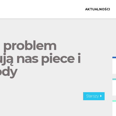
AKTUALNOŚCI
l problem
ją nas piece i
ody
Starszy