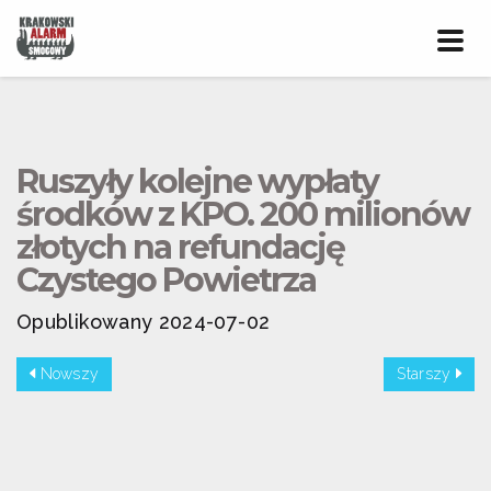
Prze
nawig
Ruszyły kolejne wypłaty
środków z KPO. 200 milionów
złotych na refundację
Czystego Powietrza
Opublikowany 2024-07-02
Nowszy
Starszy