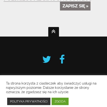
ZAPISZ SIĘ »
Ta strona korzysta z ciasteczek aby świadczyć usługi na
Krakowski Alarm Smogowy
najwyższym poziomie. Dalsze korzystanie ze strony
oznacza, że zgadzasz się na ich użycie.
Copyright © 2019 All Rights Reserved.
Polityka prywatności
POLITYKA PRYWATNOŚCI
ZGODA