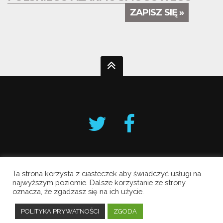
ZAPISZ SIĘ »
Ta strona korzysta z ciasteczek aby świadczyć usługi na
Krakowski Alarm Smogowy
najwyższym poziomie. Dalsze korzystanie ze strony
oznacza, że zgadzasz się na ich użycie.
Copyright © 2019 All Rights Reserved.
Polityka prywatności
POLITYKA PRYWATNOŚCI
ZGODA