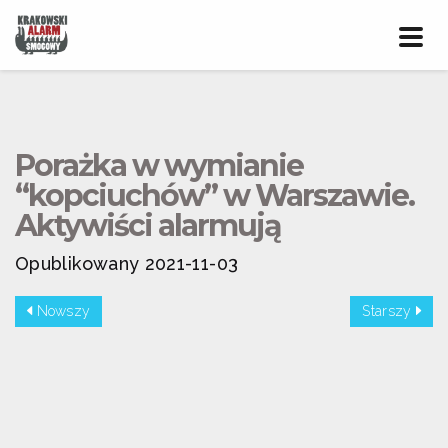
Prze
nawig
Porażka w wymianie
“kopciuchów” w Warszawie.
Aktywiści alarmują
Opublikowany 2021-11-03
Nowszy
Starszy