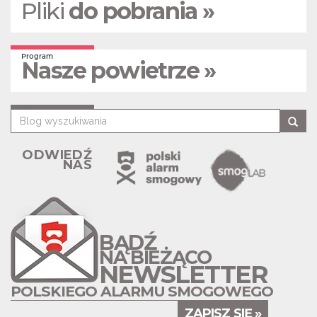
Pliki
do pobrania »
Program
Nasze powietrze »
ODWIEDŹ
NAS
BĄDŹ
NA BIEŻĄCO
NEWSLETTER
POLSKIEGO ALARMU SMOGOWEGO
ZAPISZ SIĘ »