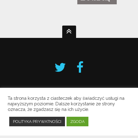
Ta strona korzysta z ciasteczek aby świadczyć usługi na
Krakowski Alarm Smogowy
najwyższym poziomie. Dalsze korzystanie ze strony
oznacza, że zgadzasz się na ich użycie.
Copyright © 2019 All Rights Reserved.
Polityka prywatności
POLITYKA PRYWATNOŚCI
ZGODA